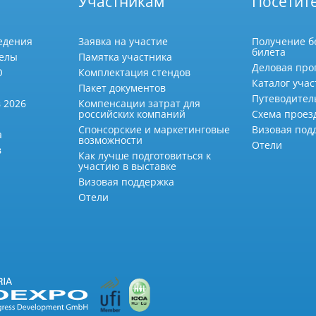
Участникам
Посетит
едения
Заявка на участие
Получение б
билета
делы
Памятка участника
Деловая про
О
Комплектация стендов
Каталог учас
Пакет документов
Путеводител
 2026
Компенсации затрат для
российских компаний
Схема проез
Спонсорские и маркетинговые
Визовая под
а
возможности
Отели
в
Как лучше подготовиться к
участию в выставке
Визовая поддержка
Отели