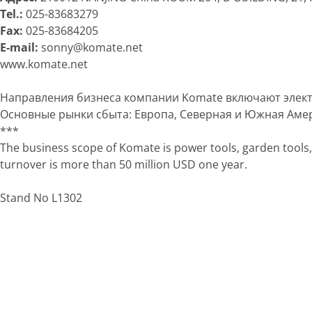
Tel.:
025-83683279
Fax:
025-83684205
E-mail:
sonny@komate.net
www.komate.net
Направления бизнеса компании Komate включают электр
Основные рынки сбыта: Европа, Северная и Южная Амер
***
The business scope of Komate is power tools, garden tools,
turnover is more than 50 million USD one year.
Stand No L1302