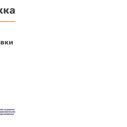
жка
авки