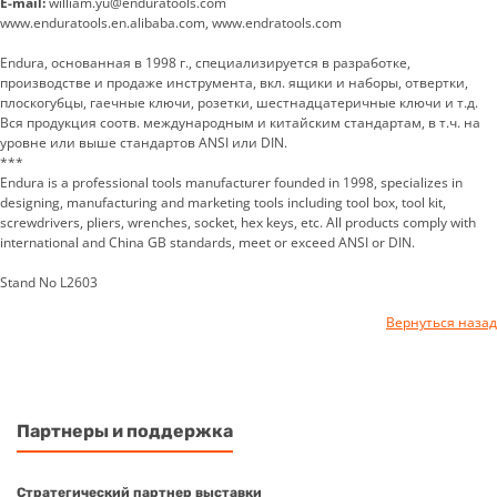
E-mail:
william.yu@enduratools.com
www.enduratools.en.alibaba.com, www.endratools.com
Endura, основанная в 1998 г., специализируется в разработке,
производстве и продаже инструмента, вкл. ящики и наборы, отвертки,
плоскогубцы, гаечные ключи, розетки, шестнадцатеричные ключи и т.д.
Вся продукция соотв. международным и китайским стандартам, в т.ч. на
уровне или выше стандартов ANSI или DIN.
***
Endura is a professional tools manufacturer founded in 1998, specializes in
designing, manufacturing and marketing tools including tool box, tool kit,
screwdrivers, pliers, wrenches, socket, hex keys, etc. All products comply with
international and China GB standards, meet or exceed ANSI or DIN.
Stand No L2603
Вернуться назад
Партнеры и поддержка
Стратегический партнер выставки