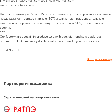
E-mail:
toolshua@gmail.com tools_hua@hotmail.com
www.royalsinotools.com
Наша компания уже более 15 лет специализируется в производстве такой
продукции как твердосплавные (ТСТ) и алмазные пилы, специальные
молотковые перфораторы, оснащенные системой SDS, строительные
сверла.
***
Our factory are specaill in produce tct saw blade, diamond saw blade, sds
hammer drill bits, masnory drill bits with more than 15 years experience.
Stand No L1501
Вернуться назад
Партнеры и поддержка
Стратегический партнер выставки