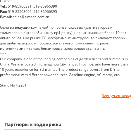
District
Tel.:
519-85966391, 519-85966390
Fax:
519-85503006, 519-85966395
E-mail:
sales@simade.com.cn
Одна из ведущих компаний по произв. садовых культиваторов и
триммеров в Китае (г.Чанчжоу пр.Цзянсу), насчитывающая более 10 лет
опыта работы на рынке ЕС. Ассортимент инструмента включает товары
для любительского и профессионального применения, с разл.
источниками питания: бензиновые, электродвигатели и т.д.
***
Our company is one of the leading companies of garden tillers and trimmers in
China. We are located in Changzhou City Jiangsu Province, and have more than
10 years experience for EU market. The product range covers from DIY to
professional with different power sources-Gasoline engine, AC motor, etc.
Stand No H2201
Вернуться назад
Партнеры и поддержка