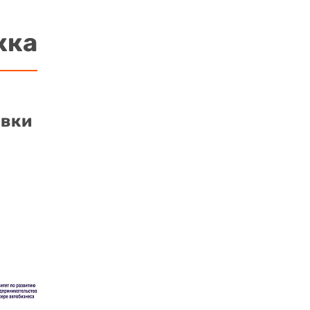
жка
авки