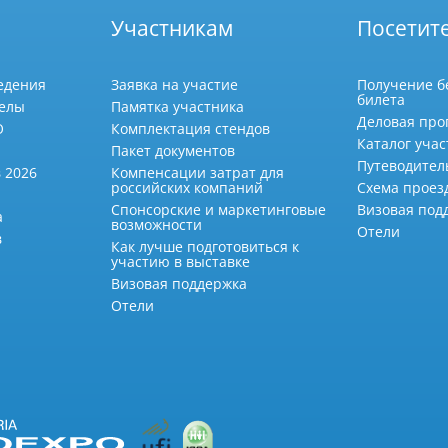
Участникам
Посетит
едения
Заявка на участие
Получение б
билета
делы
Памятка участника
Деловая про
О
Комплектация стендов
Каталог учас
Пакет документов
Путеводител
 2026
Компенсации затрат для
российских компаний
Схема проез
Спонсорские и маркетинговые
Визовая под
а
возможности
Отели
в
Как лучше подготовиться к
участию в выставке
Визовая поддержка
Отели