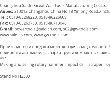
Changzhou Saidi - Great Wall Tools Manufacturing Co.,Ltd
Адрес:
213012 Changzhou China No,18 Xinlong Road,Xinz
Tel.:
0519-83268228, 0519-86226609
Fax:
0519-83263788, 0519-86713048
E-mail:
powertools@saidicn.com, s02@gw-tools.com
www.saidicn.com, www.gw-tools.com
Производство и продажа молотков для вращательного б
полировки автомобиля, сварки труб и компактных шлиф
***
Making and selling rotary hammer, impact drill, scraper, rou
Stand No H2303