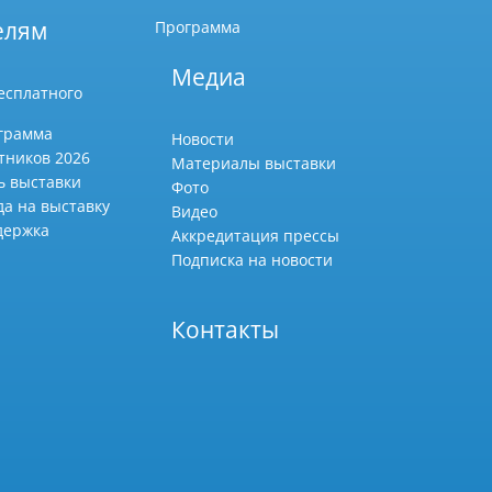
елям
Программа
Медиа
есплатного
грамма
Новости
тников 2026
Материалы выставки
ь выставки
Фото
да на выставку
Видео
держка
Аккредитация прессы
Подписка на новости
Контакты