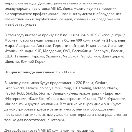
мероприятия года. Для инструментального рынка — это
международная выставка MITEX. Здесь можно изучить новинки
в ассортименте профессионального инструмента и оборудования
отечественных и зарубежных брендов, сравнить их предложения
и выбрать лучшее.
В этом году выставка пройдет с 8 по 11 ноября в ЦВК «Экспоцентр» (г.
Москва). Свои стенды представят
более 400
компаний из
21 страны
мира
: Австралия, Австрии, Германии, Индии, Индонезии, Испании,
Италии, Канады, КНР, Молдавии, ОАЭ, Республики Беларусь, России,
США, Тайваня, Турции, Украины, Чешской Республики, Швейцарии,
Швеции, Южной Кореи.
Общая площадь выставки
: 16 500 кв.м.
В числе участников будут представлены 220 Вольт, Gedore,
Greenworks, Hitachi, Kolner, Lifan Group, LIT Trading, Metabo, Narex,
Patriot, Rubi, Stabila, Sturm, «Вальд», «Внештехконтракт», «Евротек»,
«Интерскол», «Калибр», «Северные стрелы», «Ставр», ТМК, «Уралопт»,
«Фиолент» и другие компании. В течение четырех дней они будут
демонстрировать здесь новинки инструмента и оборудования,
представят антикризисные условия партнерства и спецпредложения
только для посетителей выставки.
Для удобства гостей MITEX компании из Германии,