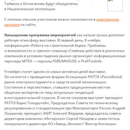
Тайваня и Китая вновь будут объединены
в Национальные экспозиции.
С полным списком участников можно ознакомится в
электронном
каталоге
на сайте.
Насыщенная программа мероприятий
как нельзя лучше дополнит
рабочую атмосферу выставки. В первый день, 8 ноября,
конференцию «Работа на строительной бирже. Проблемы
и возможности» и тренинг-семинар «Главные действия в розничных
компаниях в условиях падения рынка» организуют информационные
партнеры MITEX — порталы FORUMHOUSE и ProfiToolInfo.
9 ноября станет одним из самых активных дней выставки.
Он начнется с проведения форума Ассоциации РАТПЭ «Российский
рынок электроинструмента и средств малой механизации.
Состояние и перспективы», ставшего традиционным местом
общения экспертов на тему актуальных тенденций
в инструментальной отрасли. В числе спикеров выступят президент
РАТПЭ Борис Гольдштейн, Председатель Совета по техническому
регулированию и стандартизации при Минпромторге России Андрей
Лоцманов, президент АКИТ Алексей Фёдоров, председатель совета
директоров компании «Интерскол» Сергей Назаров и заместитель
генерального директора АО «Завод „Фиолент“ Виктор Кислицын.