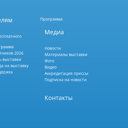
елям
Программа
Медиа
есплатного
грамма
Новости
тников 2026
Материалы выставки
ь выставки
Фото
да на выставку
Видео
держка
Аккредитация прессы
Подписка на новости
Контакты