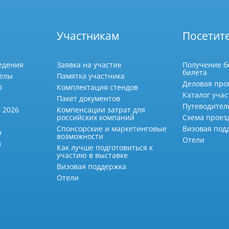
Участникам
Посетит
едения
Заявка на участие
Получение б
билета
делы
Памятка участника
Деловая про
О
Комплектация стендов
Каталог учас
Пакет документов
Путеводител
 2026
Компенсации затрат для
российских компаний
Схема проез
Спонсорские и маркетинговые
Визовая под
а
возможности
Отели
в
Как лучше подготовиться к
участию в выставке
Визовая поддержка
Отели