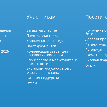
Участникам
Посетит
едения
Заявка на участие
Получение б
билета
делы
Памятка участника
Деловая про
О
Комплектация стендов
Каталог учас
Пакет документов
Путеводител
 2026
Компенсации затрат для
российских компаний
Схема проез
Спонсорские и маркетинговые
Визовая под
а
возможности
Отели
в
Как лучше подготовиться к
участию в выставке
Визовая поддержка
Отели