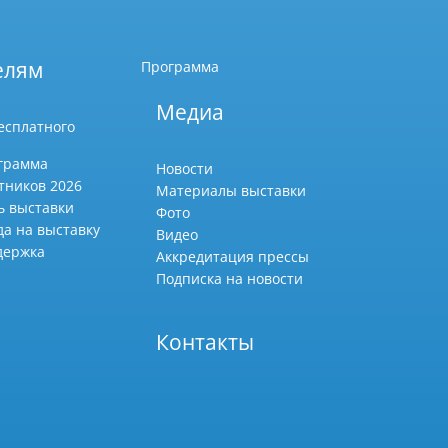
елям
Программа
Медиа
есплатного
грамма
Новости
тников 2026
Материалы выставки
ь выставки
Фото
да на выставку
Видео
держка
Аккредитация прессы
Подписка на новости
Контакты