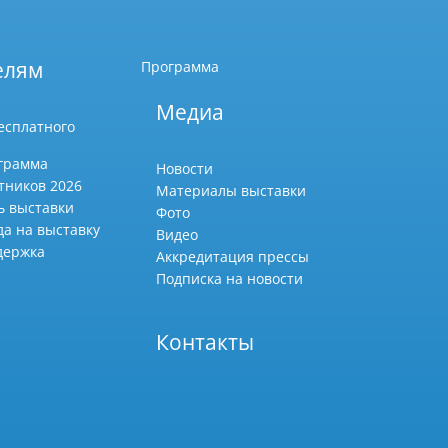
елям
Программа
Медиа
есплатного
грамма
Новости
тников 2026
Материалы выставки
ь выставки
Фото
да на выставку
Видео
держка
Аккредитация прессы
Подписка на новости
Контакты