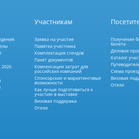
Участникам
Посетит
едения
Заявка на участие
Получение б
билета
делы
Памятка участника
Деловая про
О
Комплектация стендов
Каталог учас
Пакет документов
Путеводител
 2026
Компенсации затрат для
российских компаний
Схема проез
Спонсорские и маркетинговые
Визовая под
а
возможности
Отели
в
Как лучше подготовиться к
участию в выставке
Визовая поддержка
Отели