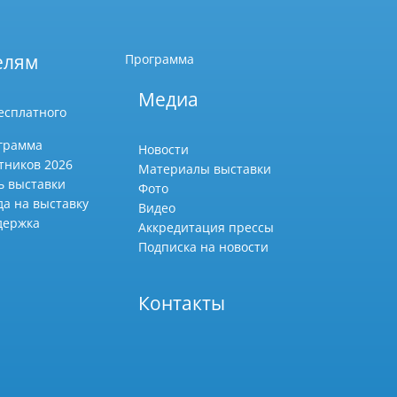
елям
Программа
Медиа
есплатного
грамма
Новости
тников 2026
Материалы выставки
ь выставки
Фото
да на выставку
Видео
держка
Аккредитация прессы
Подписка на новости
Контакты