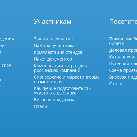
Участникам
Посетит
едения
Заявка на участие
Получение б
билета
делы
Памятка участника
Деловая про
О
Комплектация стендов
Каталог учас
Пакет документов
Путеводител
 2026
Компенсации затрат для
российских компаний
Схема проез
Спонсорские и маркетинговые
Визовая под
а
возможности
Отели
в
Как лучше подготовиться к
участию в выставке
Визовая поддержка
Отели