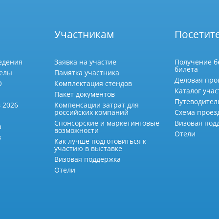
Участникам
Посетит
едения
Заявка на участие
Получение б
билета
делы
Памятка участника
Деловая про
О
Комплектация стендов
Каталог учас
Пакет документов
Путеводител
 2026
Компенсации затрат для
российских компаний
Схема проез
Спонсорские и маркетинговые
Визовая под
а
возможности
Отели
в
Как лучше подготовиться к
участию в выставке
Визовая поддержка
Отели