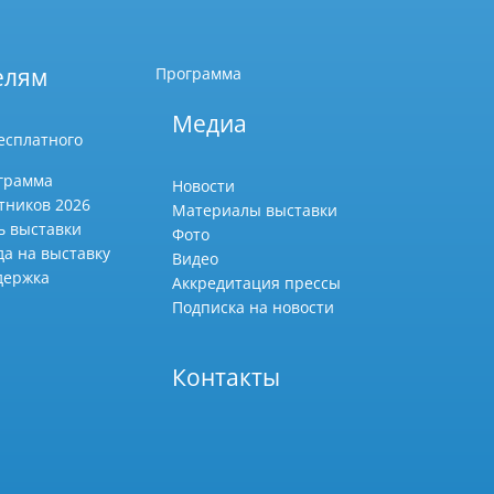
елям
Программа
Медиа
есплатного
грамма
Новости
тников 2026
Материалы выставки
ь выставки
Фото
да на выставку
Видео
держка
Аккредитация прессы
Подписка на новости
Контакты