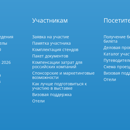
Участникам
Посетит
едения
Заявка на участие
Получение б
билета
делы
Памятка участника
Деловая про
О
Комплектация стендов
Каталог учас
Пакет документов
Путеводител
 2026
Компенсации затрат для
российских компаний
Схема проез
Спонсорские и маркетинговые
Визовая под
а
возможности
Отели
в
Как лучше подготовиться к
участию в выставке
Визовая поддержка
Отели