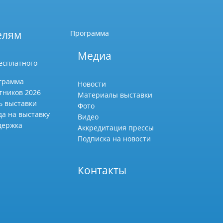
елям
Программа
Медиа
есплатного
грамма
Новости
тников 2026
Материалы выставки
ь выставки
Фото
да на выставку
Видео
держка
Аккредитация прессы
Подписка на новости
Контакты