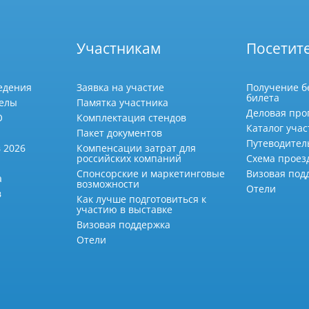
Участникам
Посетит
едения
Заявка на участие
Получение б
билета
делы
Памятка участника
Деловая про
О
Комплектация стендов
Каталог учас
Пакет документов
Путеводител
 2026
Компенсации затрат для
российских компаний
Схема проез
Спонсорские и маркетинговые
Визовая под
а
возможности
Отели
в
Как лучше подготовиться к
участию в выставке
Визовая поддержка
Отели