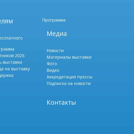
елям
Программа
Медиа
есплатного
грамма
Новости
тников 2026
Материалы выставки
ь выставки
Фото
да на выставку
Видео
держка
Аккредитация прессы
Подписка на новости
Контакты