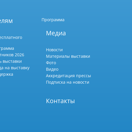
елям
Программа
Медиа
есплатного
грамма
Новости
тников 2026
Материалы выставки
ь выставки
Фото
да на выставку
Видео
держка
Аккредитация прессы
Подписка на новости
Контакты