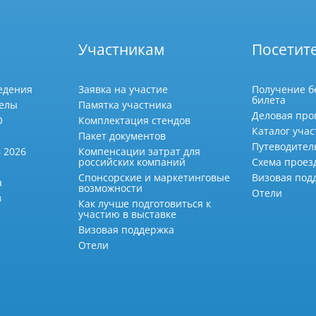
Участникам
Посетит
едения
Заявка на участие
Получение б
билета
делы
Памятка участника
Деловая про
О
Комплектация стендов
Каталог учас
Пакет документов
Путеводител
 2026
Компенсации затрат для
российских компаний
Схема проез
Спонсорские и маркетинговые
Визовая под
а
возможности
Отели
в
Как лучше подготовиться к
участию в выставке
Визовая поддержка
Отели