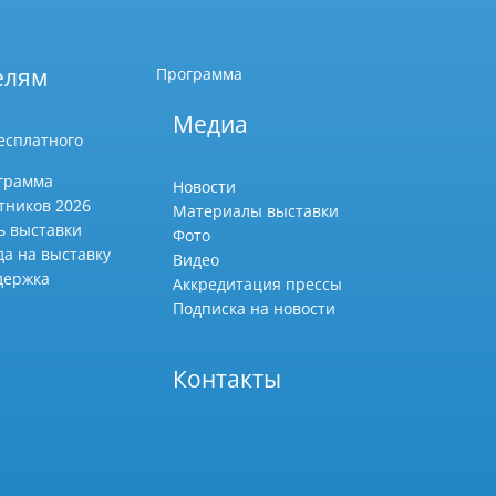
елям
Программа
Медиа
есплатного
грамма
Новости
тников 2026
Материалы выставки
ь выставки
Фото
да на выставку
Видео
держка
Аккредитация прессы
Подписка на новости
Контакты