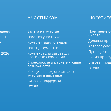
Участникам
Посетит
едения
Заявка на участие
Получение б
билета
делы
Памятка участника
Деловая про
О
Комплектация стендов
Каталог учас
Пакет документов
Путеводител
 2026
Компенсации затрат для
российских компаний
Схема проез
Спонсорские и маркетинговые
Визовая под
а
возможности
Отели
в
Как лучше подготовиться к
участию в выставке
Визовая поддержка
Отели