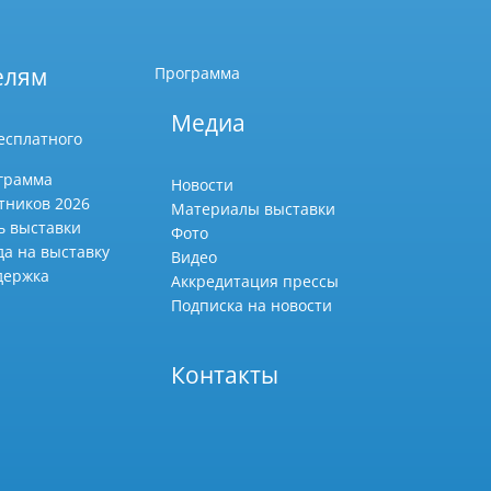
елям
Программа
Медиа
есплатного
грамма
Новости
тников 2026
Материалы выставки
ь выставки
Фото
да на выставку
Видео
держка
Аккредитация прессы
Подписка на новости
Контакты