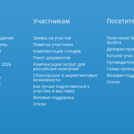
Участникам
Посетит
едения
Заявка на участие
Получение б
билета
делы
Памятка участника
Деловая про
О
Комплектация стендов
Каталог учас
Пакет документов
Путеводител
 2026
Компенсации затрат для
российских компаний
Схема проез
Спонсорские и маркетинговые
Визовая под
а
возможности
Отели
в
Как лучше подготовиться к
участию в выставке
Визовая поддержка
Отели