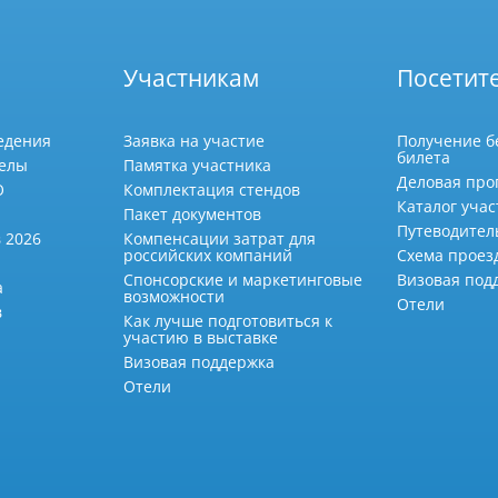
Участникам
Посетит
едения
Заявка на участие
Получение б
билета
делы
Памятка участника
Деловая про
О
Комплектация стендов
Каталог учас
Пакет документов
Путеводител
 2026
Компенсации затрат для
российских компаний
Схема проез
Спонсорские и маркетинговые
Визовая под
а
возможности
Отели
в
Как лучше подготовиться к
участию в выставке
Визовая поддержка
Отели