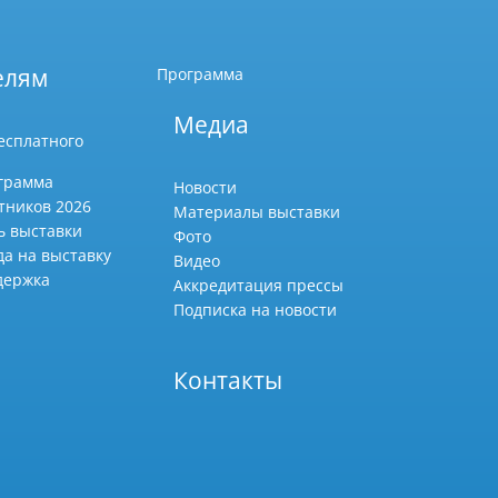
елям
Программа
Медиа
есплатного
грамма
Новости
тников 2026
Материалы выставки
ь выставки
Фото
да на выставку
Видео
держка
Аккредитация прессы
Подписка на новости
Контакты