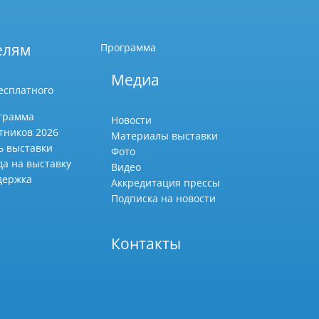
елям
Программа
Медиа
есплатного
грамма
Новости
тников 2026
Материалы выставки
ь выставки
Фото
да на выставку
Видео
держка
Аккредитация прессы
Подписка на новости
Контакты