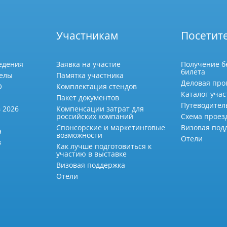
Участникам
Посетит
едения
Заявка на участие
Получение б
билета
делы
Памятка участника
Деловая про
О
Комплектация стендов
Каталог учас
Пакет документов
Путеводител
 2026
Компенсации затрат для
российских компаний
Схема проез
Спонсорские и маркетинговые
Визовая под
а
возможности
Отели
в
Как лучше подготовиться к
участию в выставке
Визовая поддержка
Отели