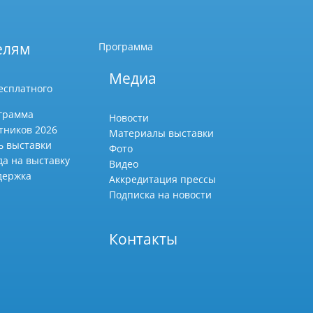
елям
Программа
Медиа
есплатного
грамма
Новости
тников 2026
Материалы выставки
ь выставки
Фото
да на выставку
Видео
держка
Аккредитация прессы
Подписка на новости
Контакты