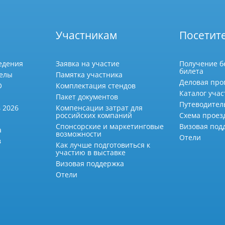
Участникам
Посетит
едения
Заявка на участие
Получение б
билета
делы
Памятка участника
Деловая про
О
Комплектация стендов
Каталог учас
Пакет документов
Путеводител
 2026
Компенсации затрат для
российских компаний
Схема проез
Спонсорские и маркетинговые
Визовая под
а
возможности
Отели
в
Как лучше подготовиться к
участию в выставке
Визовая поддержка
Отели