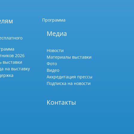
елям
Программа
Медиа
есплатного
грамма
Новости
тников 2026
Материалы выставки
ь выставки
Фото
да на выставку
Видео
держка
Аккредитация прессы
Подписка на новости
Контакты