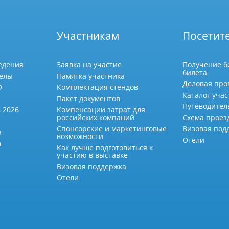
Участникам
Посетит
едения
Заявка на участие
Получение б
билета
делы
Памятка участника
Деловая про
О
Комплектация стендов
Каталог учас
Пакет документов
Путеводител
 2026
Компенсации затрат для
российских компаний
Схема проез
Спонсорские и маркетинговые
Визовая под
а
возможности
Отели
в
Как лучше подготовиться к
участию в выставке
Визовая поддержка
Отели