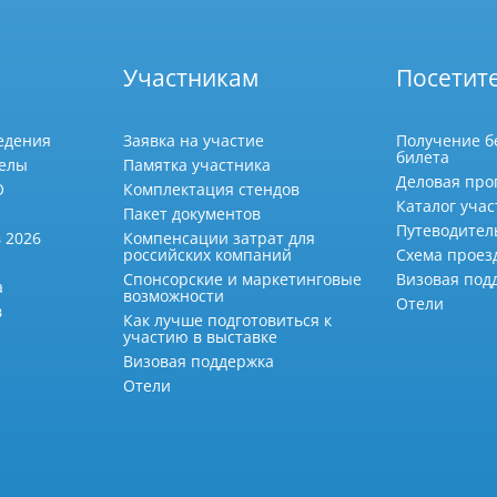
Участникам
Посетит
едения
Заявка на участие
Получение б
билета
делы
Памятка участника
Деловая про
О
Комплектация стендов
Каталог учас
Пакет документов
Путеводител
 2026
Компенсации затрат для
российских компаний
Схема проез
Спонсорские и маркетинговые
Визовая под
а
возможности
Отели
в
Как лучше подготовиться к
участию в выставке
Визовая поддержка
Отели