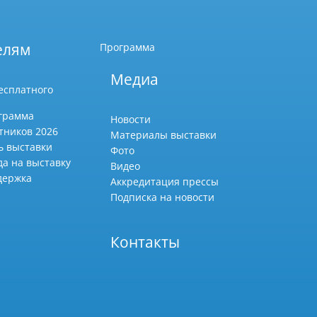
елям
Программа
Медиа
есплатного
грамма
Новости
тников 2026
Материалы выставки
ь выставки
Фото
да на выставку
Видео
держка
Аккредитация прессы
Подписка на новости
Контакты