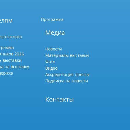
елям
Программа
Медиа
есплатного
грамма
Новости
тников 2026
Материалы выставки
ь выставки
Фото
да на выставку
Видео
держка
Аккредитация прессы
Подписка на новости
Контакты