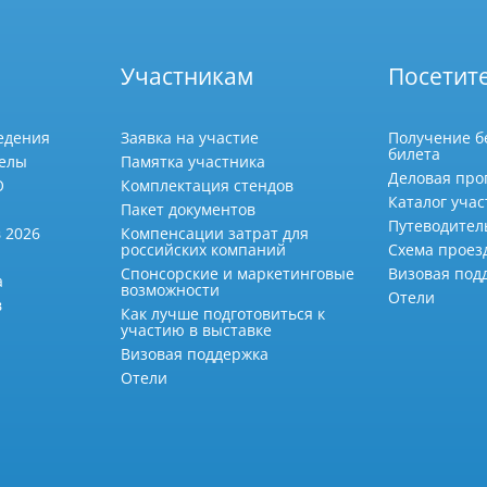
Участникам
Посетит
едения
Заявка на участие
Получение б
билета
делы
Памятка участника
Деловая про
О
Комплектация стендов
Каталог учас
Пакет документов
Путеводител
 2026
Компенсации затрат для
российских компаний
Схема проез
Спонсорские и маркетинговые
Визовая под
а
возможности
Отели
в
Как лучше подготовиться к
участию в выставке
Визовая поддержка
Отели