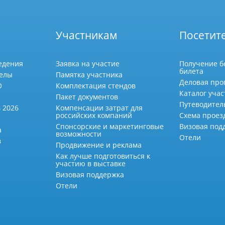
Участникам
Посетит
едения
Заявка на участие
Получение б
билета
делы
Памятка участника
Деловая про
О
Комплектация стендов
Каталог учас
Пакет документов
Путеводител
 2026
Компенсации затрат для
российских компаний
Схема проез
Спонсорские и маркетинговые
Визовая под
а
возможности
Отели
в
Продвижение и реклама
Как лучше подготовиться к
участию в выставке
Визовая поддержка
Отели