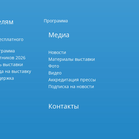
елям
Программа
Медиа
есплатного
грамма
Новости
тников 2026
Материалы выставки
ь выставки
Фото
да на выставку
Видео
держка
Аккредитация прессы
Подписка на новости
Контакты