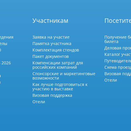
Участникам
Посетит
едения
Заявка на участие
Получение б
билета
делы
Памятка участника
Деловая про
О
Комплектация стендов
Каталог учас
Пакет документов
Путеводител
 2026
Компенсации затрат для
российских компаний
Схема проез
Спонсорские и маркетинговые
Визовая под
а
возможности
Отели
в
Как лучше подготовиться к
участию в выставке
Визовая поддержка
Отели