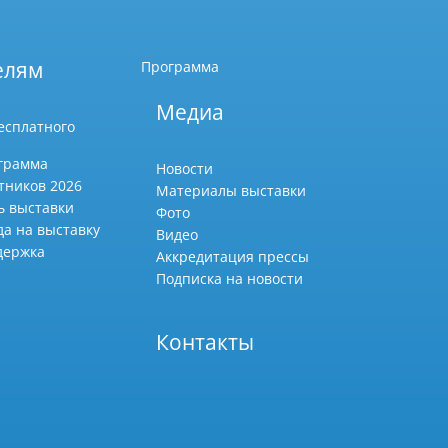
елям
Программа
Медиа
есплатного
грамма
Новости
тников 2026
Материалы выставки
ь выставки
Фото
да на выставку
Видео
держка
Аккредитация прессы
Подписка на новости
Контакты