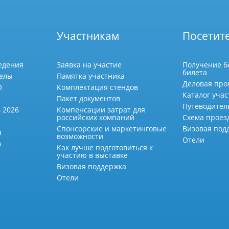
Участникам
Посетит
едения
Заявка на участие
Получение б
билета
делы
Памятка участника
Деловая про
О
Комплектация стендов
Каталог учас
Пакет документов
Путеводител
 2026
Компенсации затрат для
российских компаний
Схема проез
Спонсорские и маркетинговые
Визовая под
а
возможности
Отели
в
Как лучше подготовиться к
участию в выставке
Визовая поддержка
Отели