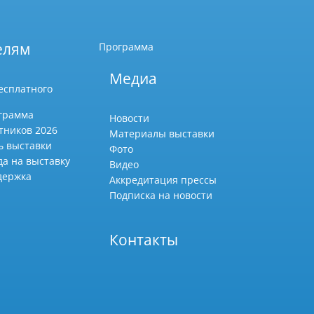
елям
Программа
Медиа
есплатного
грамма
Новости
тников 2026
Материалы выставки
ь выставки
Фото
да на выставку
Видео
держка
Аккредитация прессы
Подписка на новости
Контакты