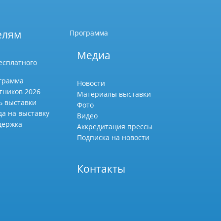
елям
Программа
Медиа
есплатного
грамма
Новости
тников 2026
Материалы выставки
ь выставки
Фото
да на выставку
Видео
держка
Аккредитация прессы
Подписка на новости
Контакты