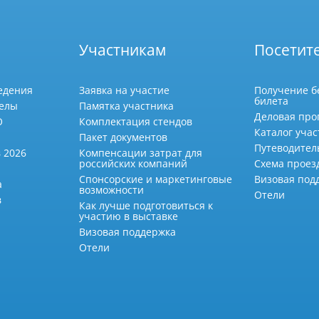
Участникам
Посетит
едения
Заявка на участие
Получение б
билета
делы
Памятка участника
Деловая про
О
Комплектация стендов
Каталог учас
Пакет документов
Путеводител
 2026
Компенсации затрат для
российских компаний
Схема проез
Спонсорские и маркетинговые
Визовая под
а
возможности
Отели
в
Как лучше подготовиться к
участию в выставке
Визовая поддержка
Отели