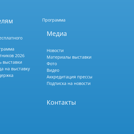
елям
Программа
Медиа
есплатного
грамма
Новости
тников 2026
Материалы выставки
ь выставки
Фото
да на выставку
Видео
держка
Аккредитация прессы
Подписка на новости
Контакты