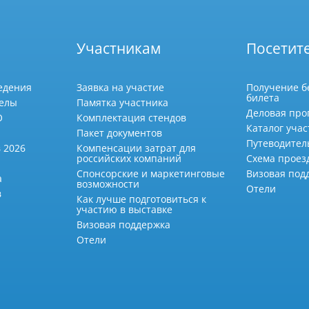
Участникам
Посетит
едения
Заявка на участие
Получение б
билета
делы
Памятка участника
Деловая про
О
Комплектация стендов
Каталог учас
Пакет документов
Путеводител
 2026
Компенсации затрат для
российских компаний
Схема проез
Спонсорские и маркетинговые
Визовая под
а
возможности
Отели
в
Как лучше подготовиться к
участию в выставке
Визовая поддержка
Отели