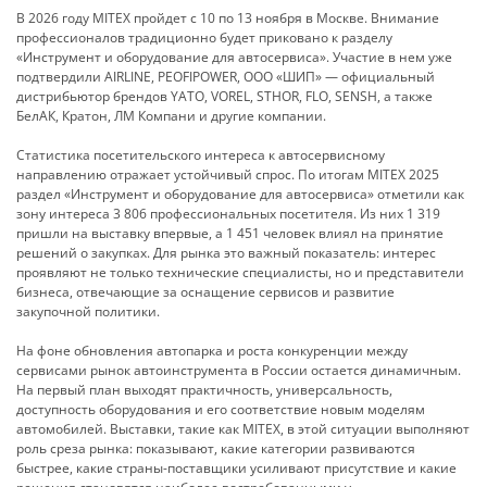
В 2026 году MITEX пройдет с 10 по 13 ноября в Москве. Внимание
профессионалов традиционно будет приковано к разделу
«Инструмент и оборудование для автосервиса». Участие в нем уже
подтвердили AIRLINE, PEOFIPOWER, ООО «ШИП» — официальный
дистрибьютор брендов YATO, VOREL, STHOR, FLO, SENSH, а также
БелАК, Кратон, ЛМ Компани и другие компании.
Статистика посетительского интереса к автосервисному
направлению отражает устойчивый спрос. По итогам MITEX 2025
раздел «Инструмент и оборудование для автосервиса» отметили как
зону интереса 3 806 профессиональных посетителя. Из них 1 319
пришли на выставку впервые, а 1 451 человек влиял на принятие
решений о закупках. Для рынка это важный показатель: интерес
проявляют не только технические специалисты, но и представители
бизнеса, отвечающие за оснащение сервисов и развитие
закупочной политики.
На фоне обновления автопарка и роста конкуренции между
сервисами рынок автоинструмента в России остается динамичным.
На первый план выходят практичность, универсальность,
доступность оборудования и его соответствие новым моделям
автомобилей. Выставки, такие как MITEX, в этой ситуации выполняют
роль среза рынка: показывают, какие категории развиваются
быстрее, какие страны-поставщики усиливают присутствие и какие