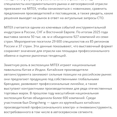
специалисты инструментального рынка и автосервисной отрасли
приезжают на MITEX, чтобы ознакомиться с новинками, сравнить
предложения производителей и поставщиков, а также увидеть, какие
решения выходят на рынок в ответ на актуальные запросы СТО.
MITEX считается одним из ключевых событий инструментальной
индустрии в России, СНГ и Восточной Европе. По итогам 2025 года
выставка заняла 50 тыс. кв. м и объединила 927 компаний из семи
стран. Мероприятие посетили 29 600 специалистов из 85 регионов
России и 37 стран. Эти данные показывают, что выставочный формат
сохраняет значение для отрасли как площадка профессионального
обмена и оценки рыночных тенденций.
Заметную роль в экспозиции MITEX играют национальные
павильоны Китая и Индии. Китайские производители
автоинструмента занимают сильные позиции на российском рынке:
они предлагают продукцию под собственными глобальными
брендами, развивают профессиональные линейки, а также
выступают контрактными производителями для ряда отечественных
торговых марок. В прошлом году масштабная национальная
экспозиция Китая объединила более 600 компаний. Среди
участников был Dongcheng — один из крупнейших китайских
производителей профессионального электро- и пневмоинструмента,
востребованного в том числе в автосервисном сегменте.